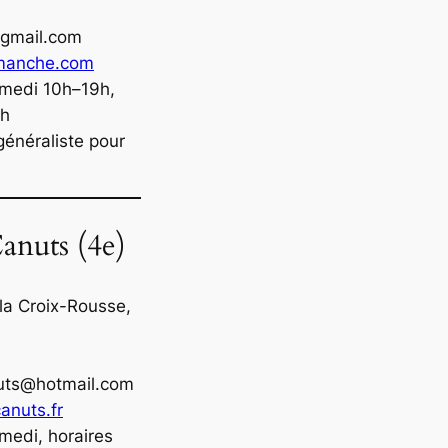
gmail.com
manche.com
amedi 10h–19h,
9h
 généraliste pour
anuts (4e)
 la Croix-Rousse,
nuts@hotmail.com
canuts.fr
medi, horaires