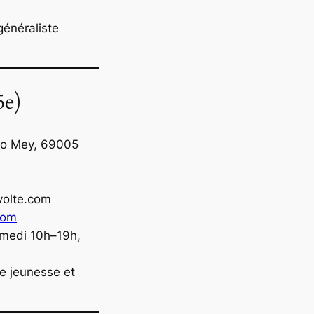
 généraliste
5e)
io Mey, 69005
evolte.com
com
amedi 10h–19h,
re jeunesse et