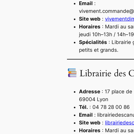
Email
:
vivement.commande@
Site web
:
vivementdi
Horaires
: Mardi au s
jeudi 10h–13h / 14h–1
Spécialités
: Librairie
petits et grands.
Librairie des C
Adresse
: 17 place de
69004 Lyon
Tél.
: 04 78 28 00 86
Email
:
librairiedesca
Site web
:
librairiedes
Horaires
: Mardi au sa