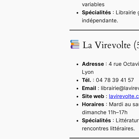
variables
Spécialités
: Librairie
indépendante.
La Virevolte (
Adresse
: 4 rue Octav
Lyon
Tél.
: 04 78 39 41 57
Email
:
librairie@lavir
Site web
:
lavirevolte.
Horaires
: Mardi au s
dimanche 11h–17h
Spécialités
: Littératu
rencontres littéraires.