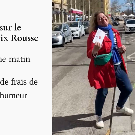
ur le
ix Rousse
he matin
de frais de
e humeur