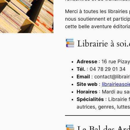
Merci à toutes les librairies
nous soutiennent et particip
cette belle aventure éditoria
Librairie à soi.
Adresse
: 16 rue Piza
Tél.
: 04 78 29 01 34
Email
:
contact@librai
Site web
:
librairieaso
Horaires
: Mardi au s
Spécialités
: Librairie 
autrices, genres, luttes
Le Bal des Ard