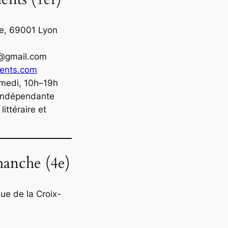
e, 69001 Lyon
@gmail.com
dents.com
amedi, 10h–19h
e indépendante
littéraire et
anche (4e)
ue de la Croix-