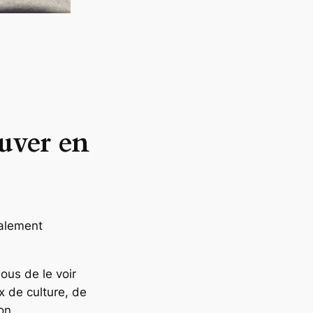
uver en
alement
ous de le voir
x de culture, de
on.