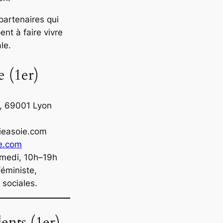
 partenaires qui
ent à faire vivre
le.
e (1er)
y, 69001 Lyon
rieasoie.com
ie.com
amedi, 10h–19h
féministe,
 sociales.
ents (1er)